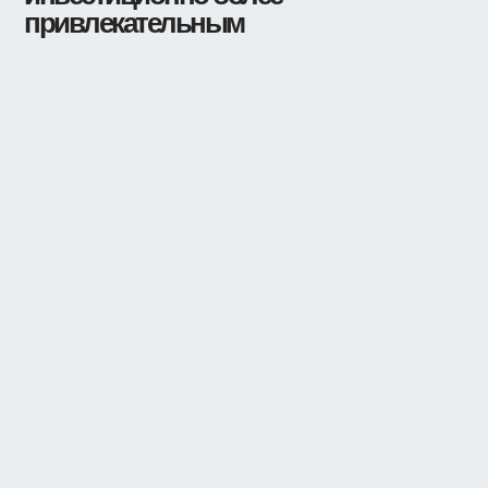
привлекательным
Увеличиваем
Технологичные решения в
сфере жилищных
престиж и
коммуникаций напрямую
стоимость
повышают стоимость жилья,