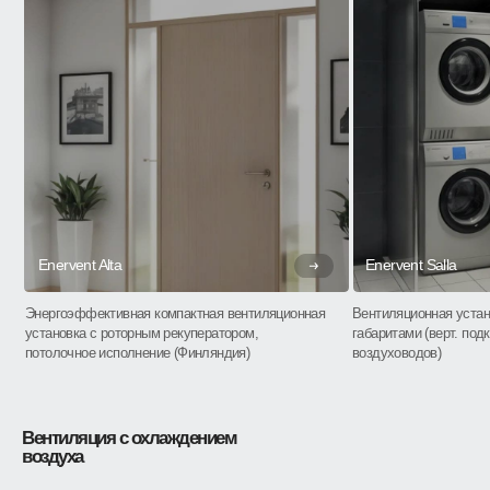
Enervent Alta
Enervent Salla
Энергоэффективная компактная вентиляционная
Вентиляционная устан
установка с роторным рекуператором,
габаритами (верт. по
потолочное исполнение (Финляндия)
воздуховодов)
Вентиляция с охлаждением
воздуха