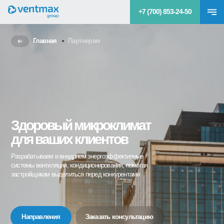
+7 (700) 853-24-50
Главная
Партнерам
Здоровый микроклимат
для ваших клиентов
Разрабатываем и внедряем энергоэффективные
системы вентиляции, кондиционирования, помогая
застройщикам выделиться перед конкурентами
Направления
Заказать консультацию