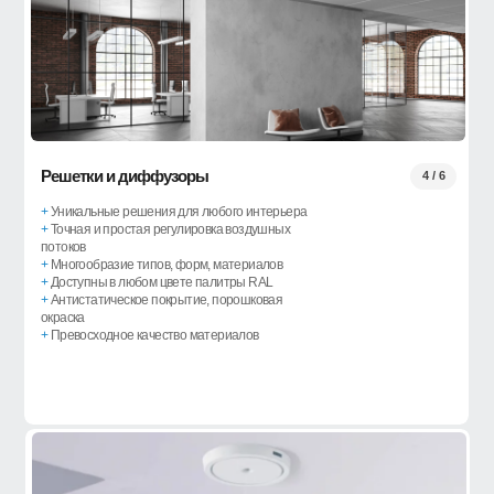
Решетки и диффузоры
4 / 6
+
Уникальные решения для любого интерьера
+
Точная и простая регулировка воздушных
потоков
+
Многообразие типов, форм, материалов
+
Доступны в любом цвете палитры RAL
+
Антистатическое покрытие, порошковая
окраска
+
Превосходное качество материалов