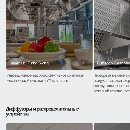
Jeven UV Turbo Swing
Climecon CleanMas
Инновационное высокоэффективное сочетание
Передовая механика о
механической очистки и УФ фильтров.
воздуха. высокая скор
эксплуатационные рас
пожарной безопасност
Диффузоры и распределительные
устройства